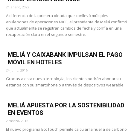
21 enero, 2022
A diferencia de la primera oleada que conllevó múltiples
anulaciones de operaciones MICE, el presidente de Meliá confirmó
que actualmente se registran cambios de fecha y confía en una
recuperación clara en el segundo semestre.
MELIÁ Y CAIXABANK IMPULSAN EL PAGO
MÓVIL EN HOTELES
24 junio, 2016
Gracias a esta nueva tecnología, los clientes podrán abonar su
estancia con su smartphone o a través de dispositivos wearable.
MELIÁ APUESTA POR LA SOSTENIBILIDAD
EN EVENTOS
2 marzo, 2016
El nuevo programa EcoTouch permite calcular la huella de carbono