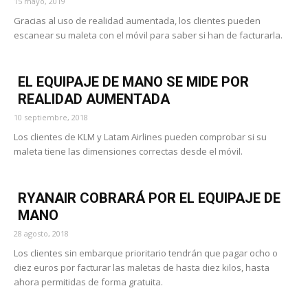
15 mayo, 2019
Gracias al uso de realidad aumentada, los clientes pueden
escanear su maleta con el móvil para saber si han de facturarla.
EL EQUIPAJE DE MANO SE MIDE POR
REALIDAD AUMENTADA
10 septiembre, 2018
Los clientes de KLM y Latam Airlines pueden comprobar si su
maleta tiene las dimensiones correctas desde el móvil.
RYANAIR COBRARÁ POR EL EQUIPAJE DE
MANO
28 agosto, 2018
Los clientes sin embarque prioritario tendrán que pagar ocho o
diez euros por facturar las maletas de hasta diez kilos, hasta
ahora permitidas de forma gratuita.