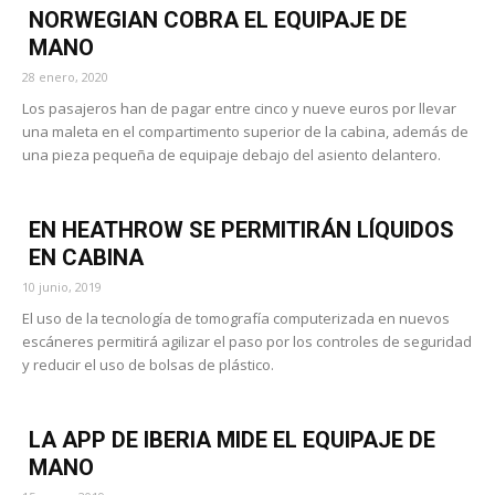
NORWEGIAN COBRA EL EQUIPAJE DE
MANO
28 enero, 2020
Los pasajeros han de pagar entre cinco y nueve euros por llevar
una maleta en el compartimento superior de la cabina, además de
una pieza pequeña de equipaje debajo del asiento delantero.
EN HEATHROW SE PERMITIRÁN LÍQUIDOS
EN CABINA
10 junio, 2019
El uso de la tecnología de tomografía computerizada en nuevos
escáneres permitirá agilizar el paso por los controles de seguridad
y reducir el uso de bolsas de plástico.
LA APP DE IBERIA MIDE EL EQUIPAJE DE
MANO