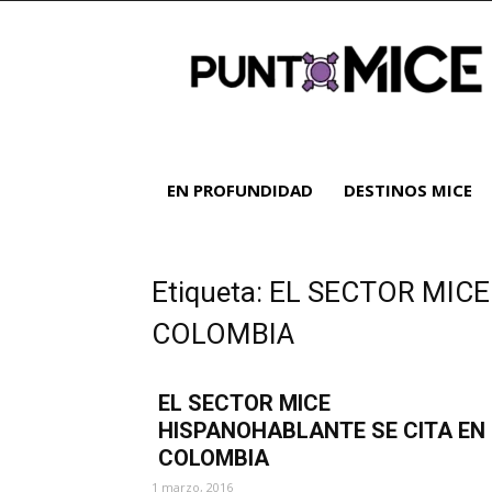
Noticias
y
análisis
del
sector
MICE
|
EN PROFUNDIDAD
DESTINOS MICE
Turismo
de
reuniones
Etiqueta: EL SECTOR MIC
COLOMBIA
EL SECTOR MICE
HISPANOHABLANTE SE CITA EN
COLOMBIA
1 marzo, 2016