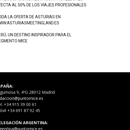
FECTA AL 50% DE LOS VIAJES PROFESIONALES
ODA LA OFERTA DE ASTURIAS EN
WW.ASTURIASMEETINGLAND.ES
ERÚ, UN DESTINO INSPIRADOR PARA EL
EGMENTO MICE
SPAÑA:
rgumosa 9, 4ºG 28012 Madrid
edaccion@puntomice.es
l. +34 915 39 00 61
vil +34 691 87 92 45
ELEGACIÓN ARGENTINA:
rgentina@puntomice.es