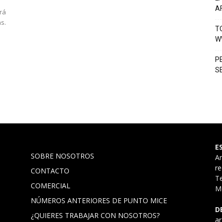
A
rá
as.
T
W
P
S
E
SOBRE NOSOTROS
A
r
CONTACTO
Te
COMERCIAL
Mó
NÚMEROS ANTERIORES DE PUNTO MICE
D
¿QUIERES TRABAJAR CON NOSOTROS?
a