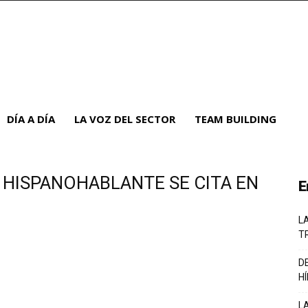
DÍA A DÍA
LA VOZ DEL SECTOR
TEAM BUILDING
E HISPANOHABLANTE SE CITA EN
E
L
T
D
H
L