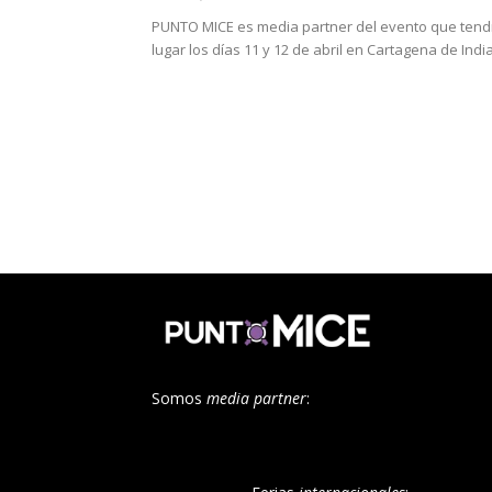
PUNTO MICE es media partner del evento que tend
lugar los días 11 y 12 de abril en Cartagena de Indi
Somos
media partner
: