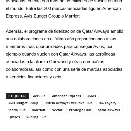
asociadas, cuenta con más de 35 millones de socios en todo
el mundo. Entre las 200 marcas asociadas figuran American
Express, Avis Budget Group o Marriott.
Además, el programa de fidelización de Qatar Airways amplió
sus colaboraciones en el último año proporcionando a sus
miembros más oportunidades para conseguir Avios, por
ejemplo cuando vuelen con Qatar Airways, las aerolíneas
asociadas a la alianza Oneworld y otras compañías
colaboradoras, así como con una serie de marcas asociadas
a servicios financieros y ocio.
ETIQUETAS
AerClub
American Express
Avios
Avis Budget Group
British Airways Executive Club
IAG Loyalty
Iberia Plus
marriott
Nectar
Privilege Club
qatar airways
Qmiles
Vueling Club