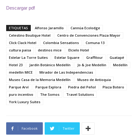
Descargar pdf
ETIQUETAS
Alfonso Jaramillo
Cannúa Ecolodge
Celestino Boutique Hotel
Centro de Convenciones Plaza Mayor
Click Clack Hotel
Colombia Sensations
Comuna 13
cultura paisa
destinos mice
Elcielo Hotel
Estelar La Torre Suites
Estelar Square
Graffitour
Guatapé
Hotel 23
Jardín Botánico Medellín
Jo & Joe Medellin
Medellín
medellin MICE
Mirador de Las Independencias
Museo Casa de la Memoria Medellín
Museo de Antioquia
Parque Arví
Parque Explora
Piedra del Peñol
Plaza Botero
puro incentivo
The Somos
Travel Solutions
York Luxury Suites
Facebook
Twitter