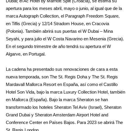
Dubái; el Ac Hotel by Marriott Split (Croacia), se estima su
apertura para los meses abril, mayo o junio, al igual que de la
marca Autograph Collection, el Paragraph Freedom Square,
en Tiflis (Grecia) y 12/14 Stradom House, en Cracovia
(Polonia). También abrirá sus puertas el W Dubai – Mina
Seyahi, y para julio el W Costa Navarino en Mesenia (Grecia).
En el segundo trimestre de año tendrá su apertura el W
Algarve, en Portugal.
La cadena ha presentado sus renovaciones de cara a esta
nueva temporada, son The St. Regis Doha y The St. Regis
Mardavall Mallorca Resort en España, así como el Castillo
Hotel Son Vida, bajo la marca Luxury Collection Hotel, también
en Mallorca (España). Bajo la marca Sheraton se han
transformado los hoteles Sheraton Tel Aviv (Israel), Sheraton
Grand Dubai y Sheraton Amsterdam Airport Hotel and
Conference Center en Países Bajos. Para 2023 se abrirá The
St. Regis London.