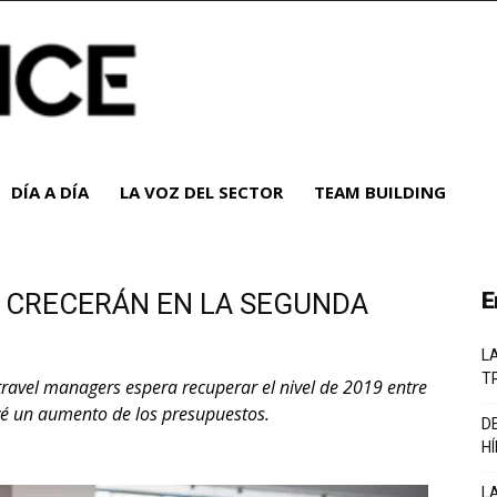
DÍA A DÍA
LA VOZ DEL SECTOR
TEAM BUILDING
S CRECERÁN EN LA SEGUNDA
E
L
T
travel managers espera recuperar el nivel de 2019 entre
vé un aumento de los presupuestos.
D
H
L