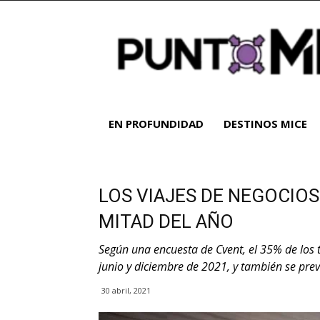
Noticias
y
análisis
del
sector
MICE
|
EN PROFUNDIDAD
DESTINOS MICE
Turismo
de
reuniones
LOS VIAJES DE NEGOCIO
MITAD DEL AÑO
Según una encuesta de Cvent, el 35% de los 
junio y diciembre de 2021, y también se pre
30 abril, 2021