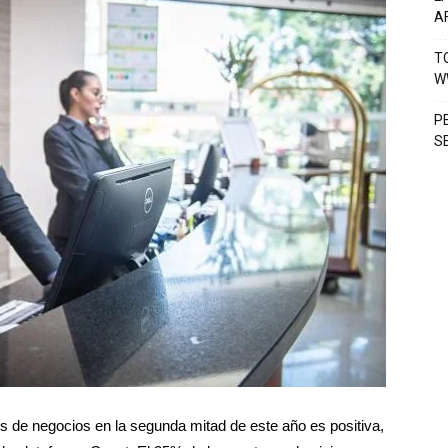
A
T
W
P
S
es de negocios en la segunda mitad de este año es positiva,