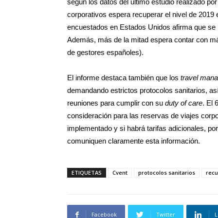
según los datos del último estudio realizado po
corporativos espera recuperar el nivel de 2019 
encuestados en Estados Unidos afirma que se i
Además, más de la mitad espera contar con má
de gestores españoles).
El informe destaca también que los
travel man
demandando estrictos protocolos sanitarios, a
reuniones para cumplir con su
duty of care
. El
consideración para las reservas de viajes corp
implementado y si habrá tarifas adicionales, po
comuniquen claramente esta información.
ETIQUETAS
Cvent
protocolos sanitarios
recu
Facebook
Twitter
L