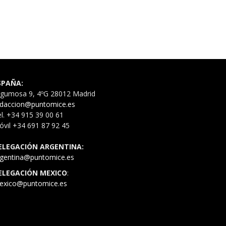
SPAÑA:
rgumosa 9, 4ºG 28012 Madrid
edaccion@puntomice.es
l. +34 915 39 00 61
vil +34 691 87 92 45
ELEGACIÓN ARGENTINA:
rgentina@puntomice.es
ELEGACIÓN MEXICO
:
exico@puntomice.es