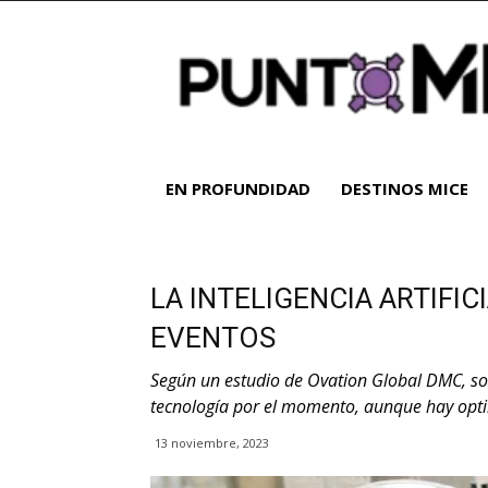
Noticias
y
análisis
del
sector
MICE
|
EN PROFUNDIDAD
DESTINOS MICE
Turismo
de
reuniones
LA INTELIGENCIA ARTIFIC
EVENTOS
Según un estudio de Ovation Global DMC, so
tecnología por el momento, aunque hay opti
13 noviembre, 2023