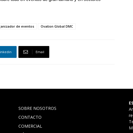
ganizador de eventos
Ovation Global DMC
inkedin
Email
E
SOBRE NOSOTROS
A
r
CONTACTO
Te
COMERCIAL
Mó