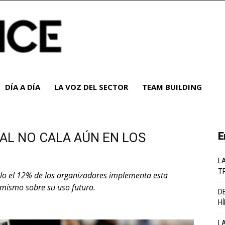
DÍA A DÍA
LA VOZ DEL SECTOR
TEAM BUILDING
IAL NO CALA AÚN EN LOS
E
L
T
lo el 12% de los organizadores implementa esta
mismo sobre su uso futuro.
D
H
L