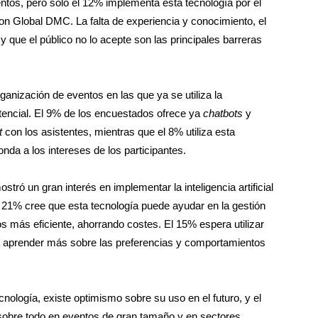
eventos, pero solo el 12% implementa esta tecnología por el
n Global DMC. La falta de experiencia y conocimiento, el
y que el público no lo acepte son las principales barreras
rganización de eventos en las que ya se utiliza la
 potencial. El 9% de los encuestados ofrece ya
chatbots
y
t
con los asistentes, mientras que el 8% utiliza esta
nda a los intereses de los participantes.
stró un gran interés en implementar la inteligencia artificial
l 21% cree que esta tecnología puede ayudar en la gestión
os más eficiente, ahorrando costes. El 15% espera utilizar
 para aprender más sobre las preferencias y comportamientos
cnología, existe optimismo sobre su uso en el futuro, y el
 sobre todo en eventos de gran tamaño y en sectores