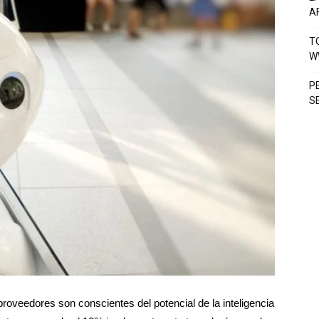
A
T
W
P
S
roveedores son conscientes del potencial de la inteligencia