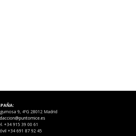
SPAÑA:
rgumosa 9, 4ºG 28012 Madrid
edaccion@puntomice.es
l. +34 915 39 00 61
vil +34 691 87 92 45