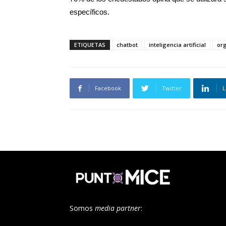
específicos.
ETIQUETAS
chatbot
inteligencia artificial
or
Facebook
Twitter
L
Somos
media partner
: