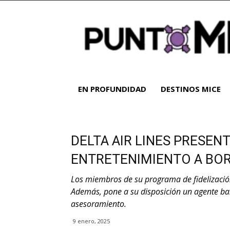
Noticias
y
análisis
del
sector
MICE
|
EN PROFUNDIDAD
DESTINOS MICE
Turismo
de
reuniones
DELTA AIR LINES PRESEN
ENTRETENIMIENTO A BO
Los miembros de su programa de fidelizació
Además, pone a su disposición un agente ba
asesoramiento.
9 enero, 2025