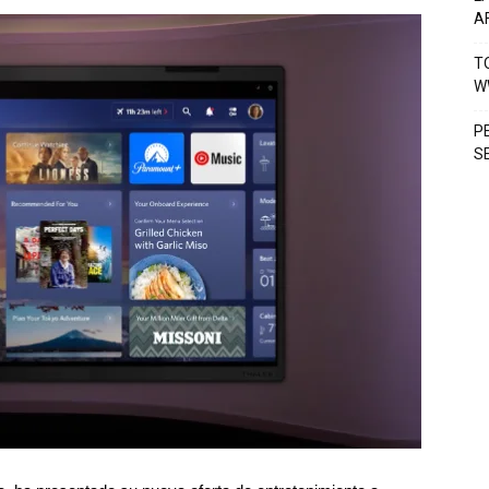
A
T
W
P
S