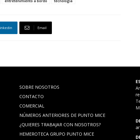
entretenimiento a bordo
tecnología
inkedin
Email
E
SOBRE NOSOTROS
A
r
CONTACTO
Te
COMERCIAL
Mó
NÚMEROS ANTERIORES DE PUNTO MICE
D
¿QUIERES TRABAJAR CON NOSOTROS?
a
HEMEROTECA GRUPO PUNTO MICE
D