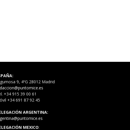
SPAÑA:
rgumosa 9, 4ºG 28012 Madrid
edaccion@puntomice.es
l. +34 915 39 00 61
vil +34 691 87 92 45
ELEGACIÓN ARGENTINA:
rgentina@puntomice.es
ELEGACIÓN MEXICO
: