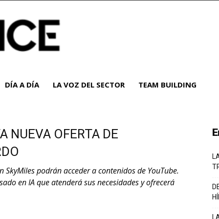
DÍA A DÍA
LA VOZ DEL SECTOR
TEAM BUILDING
TA NUEVA OFERTA DE
E
RDO
L
T
n SkyMiles podrán acceder a contenidos de YouTube.
sado en IA que atenderá sus necesidades y ofrecerá
D
H
L