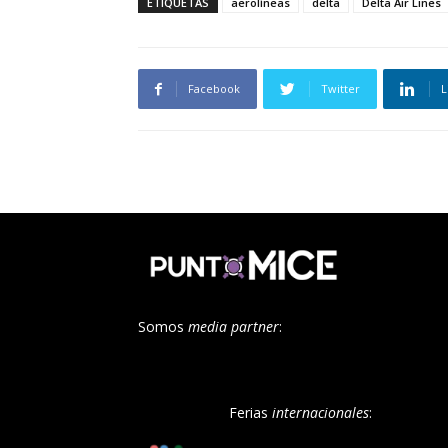
ETIQUETAS
aerolíneas
delta
Delta Air Lines
Facebook
Twitter
L
Somos
media partner
:
Ferias
internacionales
: